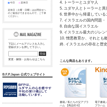
4. トーラーとユダヤ人
■
■
今日
定休日
5. ユダヤ人とトーラーと
定休日（土曜・日曜）はお問合せへ
のご返信ができませんので、ご了承
6. 世界中から帰還してい
ください。
7. イスラエルの国内問題
8. 自由な国イスラエル
9. イスラエル最大のジレ
10. 憎悪教育か、それと
終. イスラエルの存在と歴
下記にメールアドレスを入力し
登録ボタンを押して下さい。
変更・解除・お知らせはこちら
こんな商品もあります。
B.F.P.Japan 公式ウェブサイト
書籍／私たちの父アブラ
電子書籍
ハム 【商品ID:6】
ブラハム（K