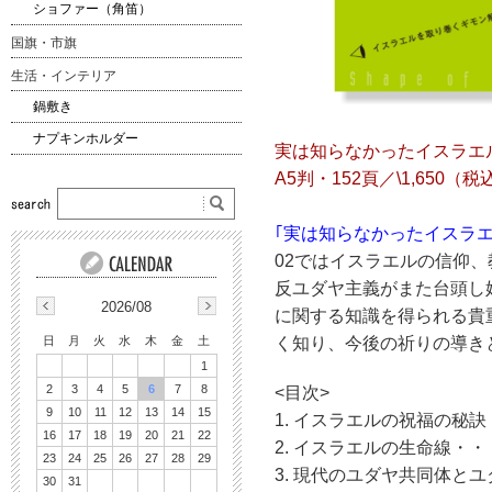
ショファー（角笛）
国旗・市旗
生活・インテリア
鍋敷き
ナプキンホルダー
実は知らなかったイスラエル 02
A5判・152頁／\1,650（税込）
｢実は知らなかったイスラ
02ではイスラエルの信仰
反ユダヤ主義がまた台頭し
2026/08
に関する知識を得られる貴
日
月
火
水
木
金
土
く知り、今後の祈りの導き
1
2
3
4
5
6
7
8
<目次>
9
10
11
12
13
14
15
1. イスラエルの祝福の秘
16
17
18
19
20
21
22
2. イスラエルの生命線・
23
24
25
26
27
28
29
3. 現代のユダヤ共同体と
30
31