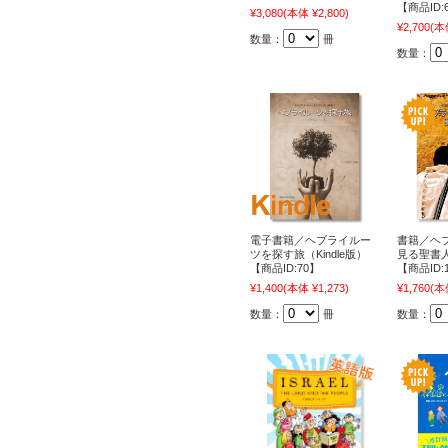
【商品ID:
¥3,080
(本体 ¥2,800)
¥2,700
(本体
数量：
冊
数量：
電子書籍／ヘブライルー
書籍／ヘ
ツを探す旅（Kindle版）
見る聖書人
【商品ID:70】
【商品ID:
¥1,400
(本体 ¥1,273)
¥1,760
(本体
数量：
冊
数量：